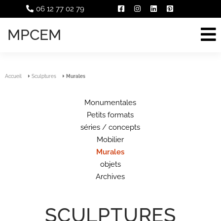
06 12 77 02 79
MPCEM
Accueil
Sculptures
Murales
Monumentales
Petits formats
séries / concepts
Mobilier
Murales
objets
Archives
SCULPTURES