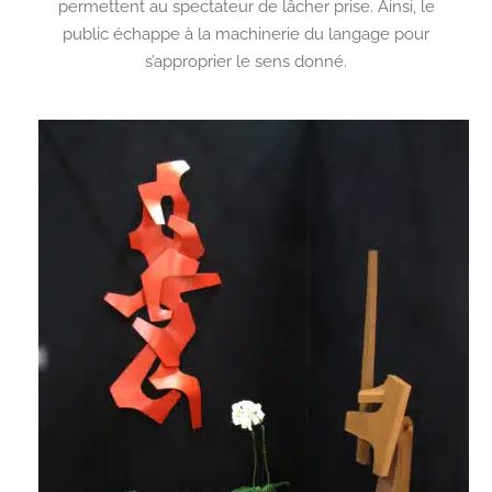
permettent au spectateur de lâcher prise. Ainsi, le
public échappe à la machinerie du langage pour
s’approprier le sens donné.