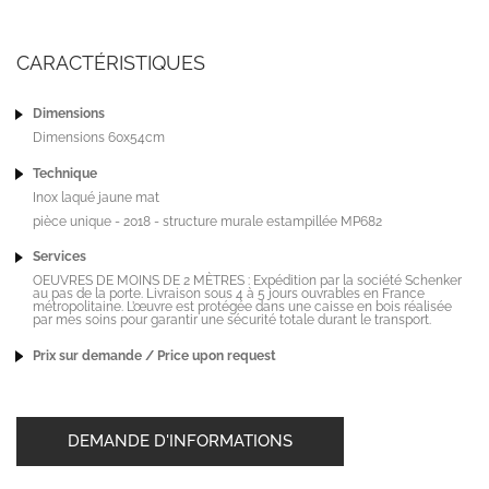
CARACTÉRISTIQUES
Dimensions
Dimensions 60x54cm
Technique
Inox laqué jaune mat
pièce unique - 2018 - structure murale estampillée MP682
Services
OEUVRES DE MOINS DE 2 MÈTRES : Expédition par la société Schenker
au pas de la porte. Livraison sous 4 à 5 jours ouvrables en France
métropolitaine. L’œuvre est protégée dans une caisse en bois réalisée
par mes soins pour garantir une sécurité totale durant le transport.
Prix sur demande / Price upon request
DEMANDE D'INFORMATIONS