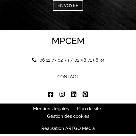
MPCEM
06 12 77 02 79
/
02 98 71 98 34
CONTACT
Mentions légales
-
Plan du site
-
Gestion des cookies
-
Réalisation ARTGO Média