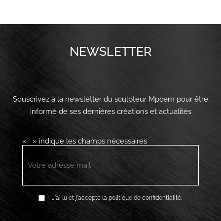
NEWSLETTER
Souscrivez à la newsletter du sculpteur Mpcem pour être
informé de ses dernières créations et actualités
«
» indique les champs nécessaires
*
E-
mail
*
RGPD
J'ai lu et j'accepte la politique de confidentialité.
*
CAPTCHA