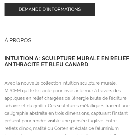
DEMANDE D'INFORMATIONS
À PROPOS
INTUITION A : SCULPTURE MURALE EN RELIEF
ANTHRACITE ET BLEU CANARD
Avec la nouvelle collection
intuition sculpture murale
,
MPCEM quitte le socle pour investir le mur à travers des
appliques en relief chargées de l’énergie brute de l’écriture
urbaine et du graffiti.
Ces sculptures métalliques tracent une
calligraphie abstraite en trois dimensions,
capturant l’instant
présent pour rendre visible une pensée fugitive.
Entre
reflets d’inox,
matité du Corten et éclats de l’aluminium