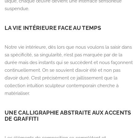
laqué,
chaque œuvre devient une interface sensorielle
suspendue.
LA VIE INTÉRIEURE FACE AU TEMPS
Notre vie intérieure, dès lors que nous voulons la saisir dans
sa spécificité, sa singularité, n’est pas marquée par de la
durée mais des instants qui se s
uccèdent et nous façonnent
continuellement.
On se souvient d’avoir été et non pas
d’avoir duré.
C’est précisément ce jaillissement que la
collection intuition sculpteur contemporain cherche à
matérialiser.
UNE CALLIGRAPHIE ABSTRAITE AUX ACCENTS
DE GRAFFITI
Les éléments de composition se complètent et