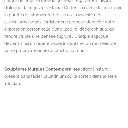
autour de nous,
le monde qui nous regarde.
En faisant
dialoguer la rugosité de l’acier Corten,
la clarté de l’inox poli,
la pureté de l’aluminium brossé ou la vivacité des
aluminiums laqués,
l’artiste nous propose d’enrichir notre
expression personnelle d’une lecture idéographique,
de
rendre visible une pensée fugitive… Chaque applique
devient ainsi un repère visuel instantané,
un morceau de
notre propre intériorité accroché au mur.
Sculptures Murales Contemporaines
:
figer l’instant
présent dans l’acier, l’aluminium ou le corten dans la série
intuition.