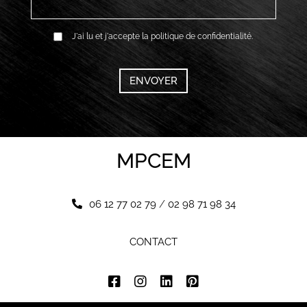
RGPD
J'ai lu et j'accepte la politique de confidentialité.
*
CAPTCHA
MPCEM
06 12 77 02 79
/
02 98 71 98 34
CONTACT