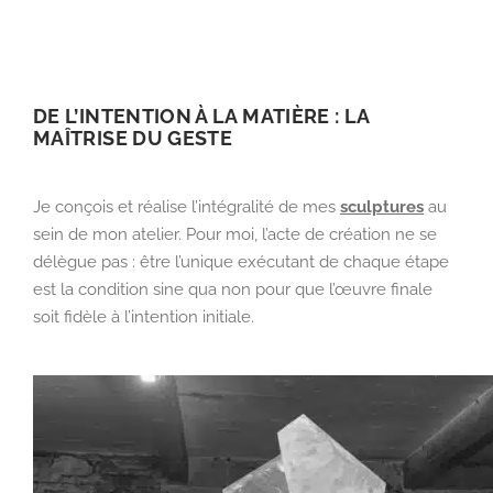
DE L’INTENTION À LA MATIÈRE : LA
MAÎTRISE DU GESTE
Je conçois et réalise l’intégralité de mes
sculptures
au
sein de mon atelier. Pour moi, l’acte de création ne se
délègue pas : être l’unique exécutant de chaque étape
est la condition sine qua non pour que l’œuvre finale
soit fidèle à l’intention initiale.