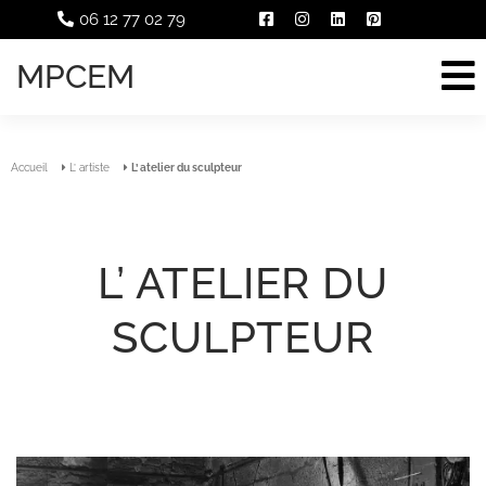
06 12 77 02 79
MPCEM
Accueil
L’ artiste
L’ atelier du sculpteur
L’ ATELIER DU
SCULPTEUR