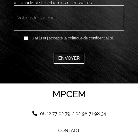
«
» indique les champs nécessaires
*
E-
mail
*
RGPD
J'ai lu et j'accepte la politique de confidentialité.
*
CAPTCHA
MPCEM
06 12 77 02 79
/
02 98 71 98 34
CONTACT