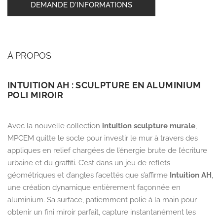
DEMANDE D'INFORMATIONS
À PROPOS
INTUITION AH : SCULPTURE EN ALUMINIUM
POLI MIROIR
Avec la nouvelle collection
intuition sculpture murale
,
MPCEM quitte le socle pour investir le mur à travers des
appliques en relief chargées de l’énergie brute de l’écriture
urbaine et du graffiti. C’est dans un jeu de reflets
géométriques et d’angles facettés que s’affirme
Intuition AH
,
une création dynamique entièrement façonnée en
aluminium. Sa surface, patiemment polie à la main pour
obtenir un fini miroir parfait, capture instantanément les