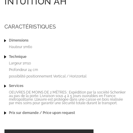
INTUITION AH
CARACTÉRISTIQUES
Dimensions
Hauteur 1m60
Technique
Largeur 1m10
Profondeur 24 cm
possibilité positionnement Vertical / Horizontal
Services
OEUVRES DE MOINS DE 2 MÈTRES : Expédition par la société Schenker
au pas de la porte. Livraison sous 4 à 5 jours ouvrables en France
métropolitaine. L’œuvre est protégée dans une caisse en bois réalisée
par mes soins pour garantir une sécurité totale durant le transport.
Prix sur demande / Price upon request