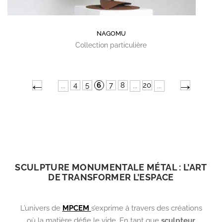
NAGOMU
Collection particulière
←
→
4
5
6
7
8
20
...
...
...
SCULPTURE MONUMENTALE MÉTAL : L’ART
DE TRANSFORMER L’ESPACE
L’univers de
MPCEM
s’exprime à travers des créations
où la matière défie le vide. En tant que
sculpteur