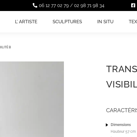
06 12 77 02 79
/
02 98 71 98 34
L’ ARTISTE
SCULPTURES
IN SITU
TE
ILITÉ B
TRANS
VISIBI
CARACTÉRI
Dimensions
Hauteur 57 cm