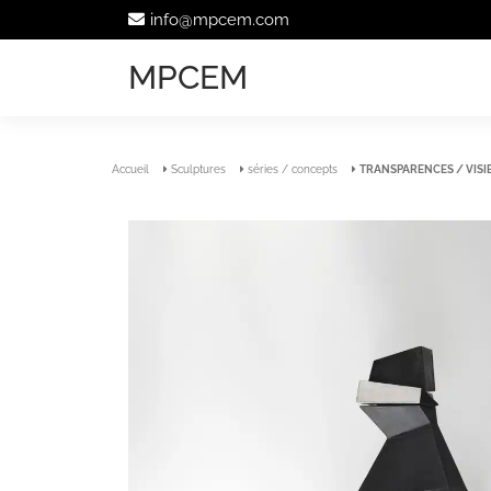
info@mpcem.com
MPCEM
Accueil
Sculptures
séries / concepts
TRANSPARENCES / VISIB