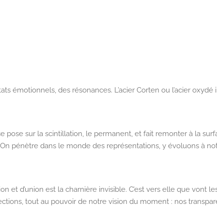
émotionnels, des résonances. L’acier Corten ou l’acier oxydé inc
 se pose sur la scintillation, le permanent, et fait remonter à la sur
. On pénètre dans le monde des représentations, y évoluons à not
on et d’union est la charnière invisible. C’est vers elle que vont l
jections, tout au pouvoir de notre vision du moment : nos transpa