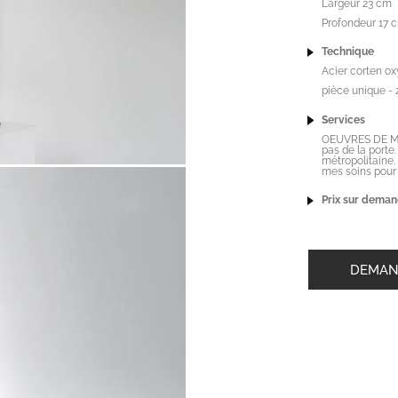
Largeur 23 cm
Profondeur 17 
Technique
Acier corten ox
pièce unique -
Services
OEUVRES DE MOI
pas de la porte
métropolitaine.
mes soins pour g
Prix sur deman
DEMAN