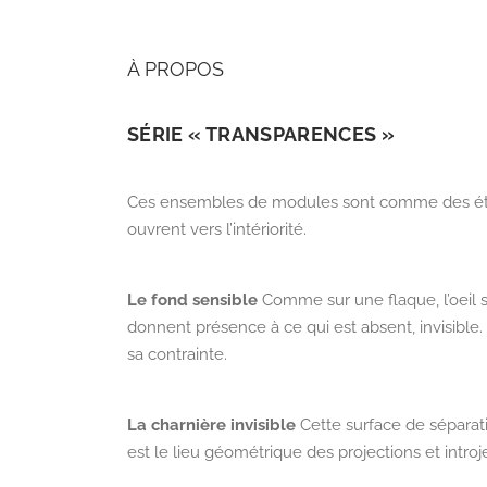
À PROPOS
SÉRIE « TRANSPARENCES »
Ces ensembles de modules sont comme des états 
ouvrent vers l’intériorité.
Le fond sensible
Comme su
r une flaque, l’oeil
donnent présence à ce qui est absent, invisible
sa contrainte.
La charn
ière invisible
Cette su
rface de séparati
est le lieu géométrique des projections et intro