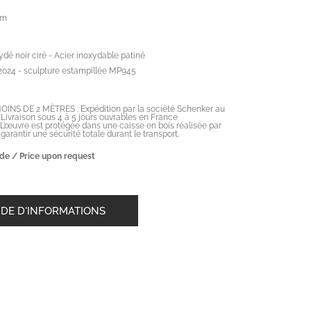
cm
ydé noir ciré - Acier inoxydable patiné
 2024 - sculpture estampillée MP945
NS DE 2 MÈTRES : Expédition par la société Schenker au
. Livraison sous 4 à 5 jours ouvrables en France
 L’œuvre est protégée dans une caisse en bois réalisée par
arantir une sécurité totale durant le transport.
de / Price upon request
DE D'INFORMATIONS