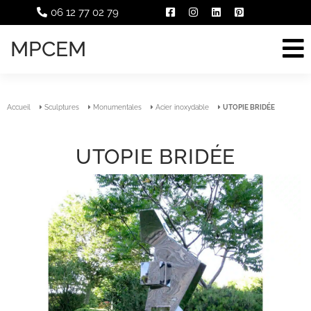
06 12 77 02 79
MPCEM
Accueil
Sculptures
Monumentales
Acier inoxydable
UTOPIE BRIDÉE
UTOPIE BRIDÉE