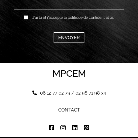
RGPD
J'ai lu et j'accepte la politique de confidentialité.
*
CAPTCHA
MPCEM
06 12 77 02 79
/
02 98 71 98 34
CONTACT