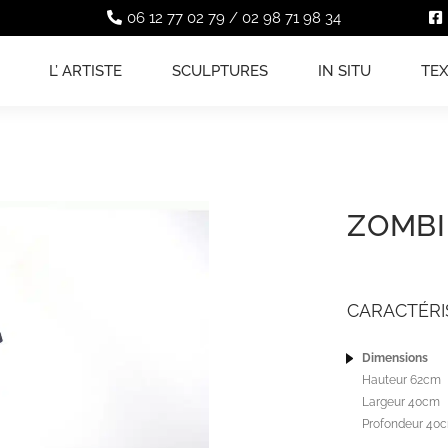
06 12 77 02 79
/
02 98 71 98 34
L’ ARTISTE
SCULPTURES
IN SITU
TE
ZOMBI
CARACTÉRI
Dimensions
Hauteur 62cm
Largeur 40cm
Profondeur 40