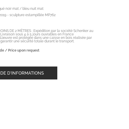
qué noir mat / bleu nuit mat
2019 - sculpture estampillée MP762
NS DE 2 MÈTRES : Expédition par la société Schenker au
. Livraison sous 4 à 5 jours ouvrables en France
 L’œuvre est protégée dans une caisse en bois réalisée par
arantir une sécurité totale durant le transport.
de / Price upon request
DE D'INFORMATIONS