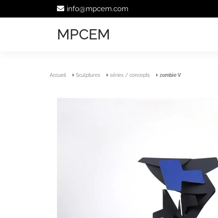
info@mpcem.com
MPCEM
Accueil
Sculptures
séries / concepts
zombie V