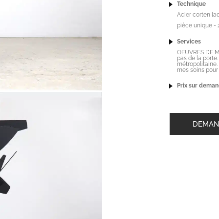
Technique
Acier corten la
pièce unique - 
Services
OEUVRES DE MOI
pas de la porte
métropolitaine.
mes soins pour g
Prix sur deman
DEMAN