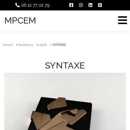
06 12 77 02 79
MPCEM
Accueil
Sculptures
objets
SYNTAXE
SYNTAXE