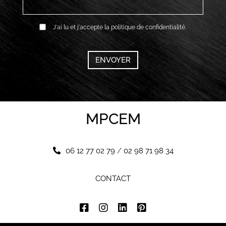
RGPD
J'ai lu et j'accepte la politique de confidentialité.
*
CAPTCHA
MPCEM
06 12 77 02 79
/
02 98 71 98 34
CONTACT