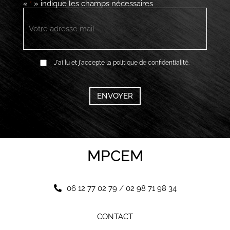
«
» indique les champs nécessaires
*
E-
mail
*
RGPD
J'ai lu et j'accepte la politique de confidentialité.
*
CAPTCHA
MPCEM
06 12 77 02 79
/
02 98 71 98 34
CONTACT