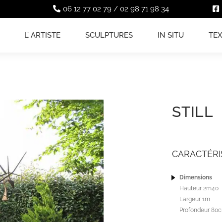
06 12 77 02 79
/
02 98 71 98 34
L’ ARTISTE
SCULPTURES
IN SITU
TE
STILL
CARACTÉRI
Dimensions
Hauteur 2m40
Largeur 1m
Profondeur 80