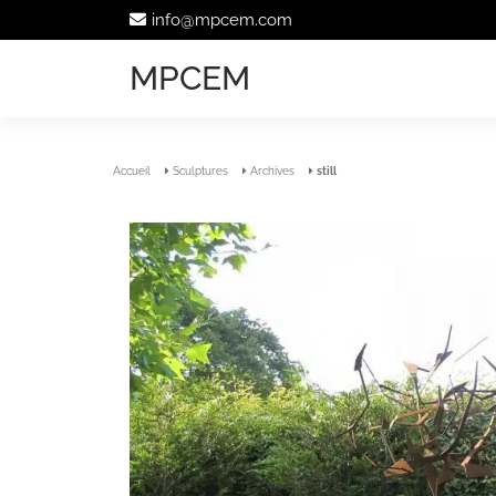
info@mpcem.com
MPCEM
Accueil
Sculptures
Archives
still