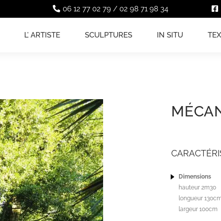
06 12 77 02 79
/
02 98 71 98 34
L’ ARTISTE
SCULPTURES
IN SITU
TE
MÉCAN
CARACTÉRI
Dimensions
hauteur 2m30
longueur 130c
largeur 100cm