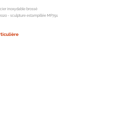
acier inoxydable brossé
2020 - sculpture estampillée MP791
ticulière