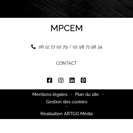
MPCEM
06 12 77 02 79
/
02 98 71 98 34
CONTACT
Mentions légales
-
Plan du site
-
Gestion des cookies
-
Réalisation ARTGO Média