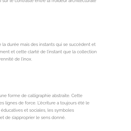
 sur le contraste entre la froideur architecturale
 de la durée mais des instants qui se succèdent et
ent et cette clarté de l’instant que la collection
ennité de l’inox.
e forme de calligraphie abstraite. Cette
es lignes de force. L’écriture a toujours été le
s éducatives et sociales, les symboles
et de s’approprier le sens donné.