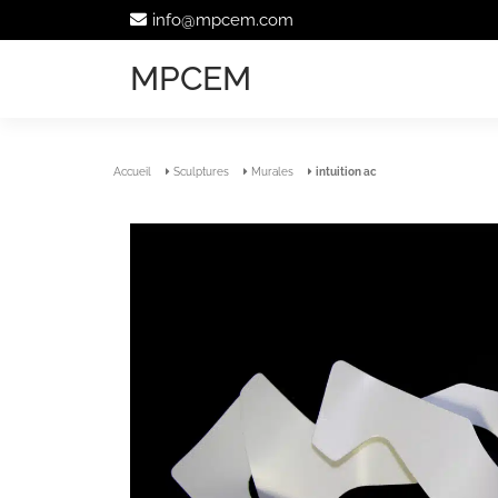
info@mpcem.com
MPCEM
Accueil
Sculptures
Murales
intuition ac