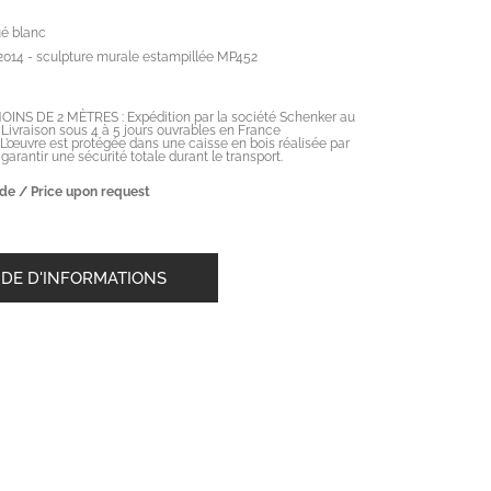
é blanc
2014 - sculpture murale estampillée MP452
NS DE 2 MÈTRES : Expédition par la société Schenker au
. Livraison sous 4 à 5 jours ouvrables en France
 L’œuvre est protégée dans une caisse en bois réalisée par
arantir une sécurité totale durant le transport.
de / Price upon request
DE D'INFORMATIONS