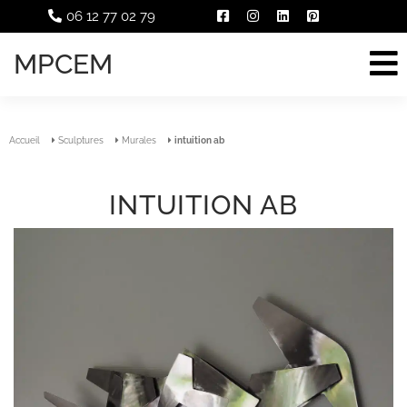
06 12 77 02 79
MPCEM
Accueil
Sculptures
Murales
intuition ab
INTUITION AB