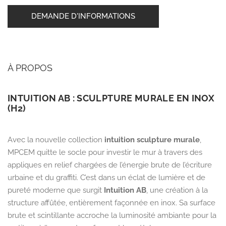
DEMANDE D'INFORMATIONS
À PROPOS
INTUITION AB : SCULPTURE MURALE EN INOX
(H2)
Avec la nouvelle collection
intuition sculpture murale
,
MPCEM quitte le socle pour investir le mur à travers des
appliques en relief chargées de l’énergie brute de l’écriture
urbaine et du graffiti. C’est dans un éclat de lumière et de
pureté moderne que surgit
Intuition AB
, une création à la
structure affûtée, entièrement façonnée en inox. Sa surface
brute et scintillante accroche la luminosité ambiante pour la