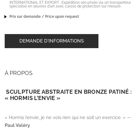
INTERNATIONAL ET EXPORT : Expédition sécurisée via un transporteur
spécialisé en œuvres d'art avec caisse de protection sur mesure.
Prix sur demande / Price upon request
DEMANDE D'INFORMATIONS
À PROPOS
SCULPTURE ABSTRAITE EN BRONZE PATINÉ :
« HORMIS L’ENVIE »
« Hormis l’envie, je ne vois rien qui ne soit un exercice. »
—
Paul Valéry