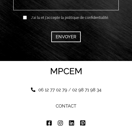
RGPD
J'ai lu et j'accepte la politique de confidentialité.
*
CAPTCHA
MPCEM
06 12 77 02 79
/
02 98 71 98 34
CONTACT