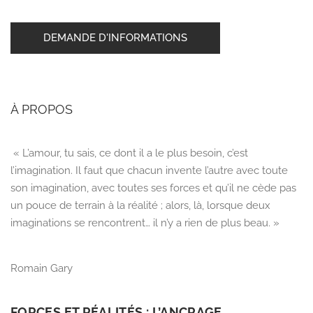
DEMANDE D'INFORMATIONS
À PROPOS
« L’amour, tu sais, ce dont il a le plus besoin, c’est
l’imagination. Il faut que chacun invente l’autre avec toute
son imagination, avec toutes ses forces et qu’il ne cède pas
un pouce de terrain à la réalité ; alors, là, lorsque deux
imaginations se rencontrent… il n’y a rien de plus beau. »
Romain Gary
FORCES ET RÉALITÉS : L’ANCRAGE