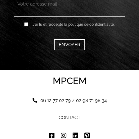
*
RGPD
J'ai lu et j'accepte la politique de confidentialité.
*
CAPTCHA
MPCEM
06 12 77 02 79
/
02 98 71 98 34
CONTACT