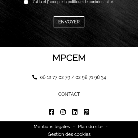
RGPD
J'ai lu et j'accepte la politique de confidentialité.
*
CAPTCHA
MPCEM
06 12 77 02 79
/
02 98 71 98 34
CONTACT
Mentions légales
-
Plan du site
-
Gestion des cookies