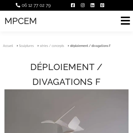
06 12 77 02 79
MPCEM
Accueil
Sculptures
séries / concepts
déploiement / divagations F
DÉPLOIEMENT /
DIVAGATIONS F