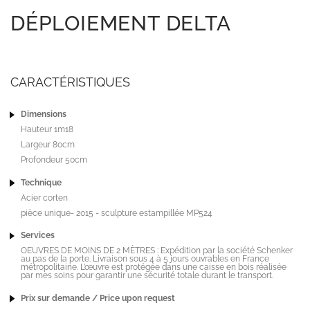
DÉPLOIEMENT DELTA
CARACTÉRISTIQUES
Dimensions
Hauteur 1m18
Largeur 80cm
Profondeur 50cm
Technique
Acier corten
pièce unique- 2015 - sculpture estampillée MP524
Services
OEUVRES DE MOINS DE 2 MÈTRES : Expédition par la société Schenker
au pas de la porte. Livraison sous 4 à 5 jours ouvrables en France
métropolitaine. L’œuvre est protégée dans une caisse en bois réalisée
par mes soins pour garantir une sécurité totale durant le transport.
Prix sur demande / Price upon request