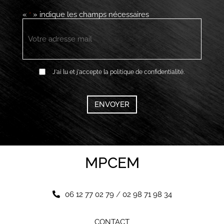
«
» indique les champs nécessaires
*
E-
mail
*
RGPD
J'ai lu et j'accepte la politique de confidentialité.
*
CAPTCHA
MPCEM
06 12 77 02 79
/
02 98 71 98 34
CONTACT