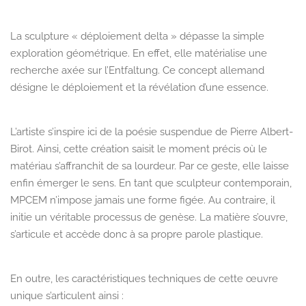
La sculpture
« déploiement delta »
dépasse la simple
exploration géométrique.
En effet
, elle matérialise une
recherche axée sur l’
Entfaltung
. Ce concept allemand
désigne le déploiement et la révélation d’une essence.
L’artiste s’inspire ici de la poésie suspendue de Pierre Albert-
Birot.
Ainsi
, cette création saisit le moment précis où le
matériau s’affranchit de sa lourdeur.
Par ce geste
, elle laisse
enfin émerger le sens. En tant que sculpteur contemporain,
MPCEM n’impose jamais une forme figée.
Au contraire
, il
initie un véritable processus de genèse. La matière s’ouvre,
s’articule et accède
donc
à sa propre parole plastique.
En outre
, les caractéristiques techniques de cette œuvre
unique s’articulent ainsi :