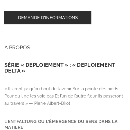
DEMANDE D'INFORMATIONS
À PROPOS
SÉRIE « DEPLOIEMENT » : « DEPLOIEMENT
DELTA »
« Ils iront jusqu’au bout de l’avenir Sur la pointe des pieds
Pour qu’il ne les voie pas Et l’un de l’autre fleur Ils passeront
au travers » — Pierre Albert-Birot
L’ENTFALTUNG OU L’ÉMERGENCE DU SENS DANS LA
MATIÈRE