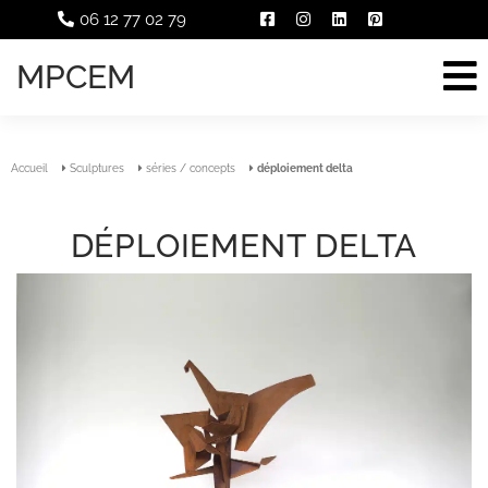
06 12 77 02 79
MPCEM
Accueil
Sculptures
séries / concepts
déploiement delta
DÉPLOIEMENT DELTA