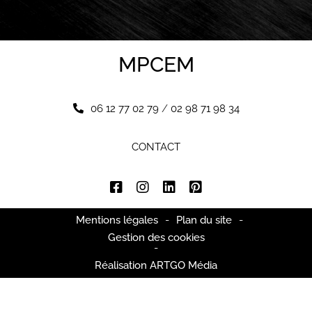
MPCEM
06 12 77 02 79
/
02 98 71 98 34
CONTACT
Mentions légales
-
Plan du site
-
Gestion des cookies
-
Réalisation ARTGO Média