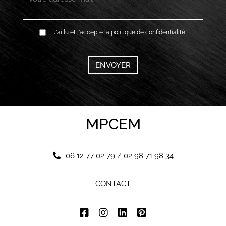
RGPD
J'ai lu et j'accepte la politique de confidentialité.
*
CAPTCHA
MPCEM
06 12 77 02 79
/
02 98 71 98 34
CONTACT