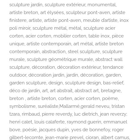
sculpture jardin, sculpture extérieur, monumental,
artiste breton, art élysées, sculpteur pont-aven, artiste
finistere, artiste, artiste pont-aven, meuble d’artiste, inox
poli miroir, sculpture métal, métal, sculpture acier
corten, acier corten, mobilier corten, table inox, pièce
unique, artiste contemporain, art métal, artiste breton
contemporain, abstraction, steel sculpture, sculpture
murale, sculpture géométrique murale, abstract wall
sculpture, décoration, décoration extérieur, tendance
outdoor, décoration jardin, jardin, décoration, garden,
garden sculpture, design, sculpture design, bas-relief,
déco de jardin, art, art abstrait, abstract art, bretagne,
breton , artiste breton, corten, acier corten, poème,
symbolisme, suréaliste,Mallarmé,gerald neveu, tristan
tzara, rimbaud, pierre reverdy, luc dietrich, jean reverzy;
henri calet, louis calaferte, raymond guerin, emmanuel
bove, poésie, jacques dupin, yves de bonnefoy, roger
gilbert-lecomte, jean-marie prevel, cioran, albert camus,