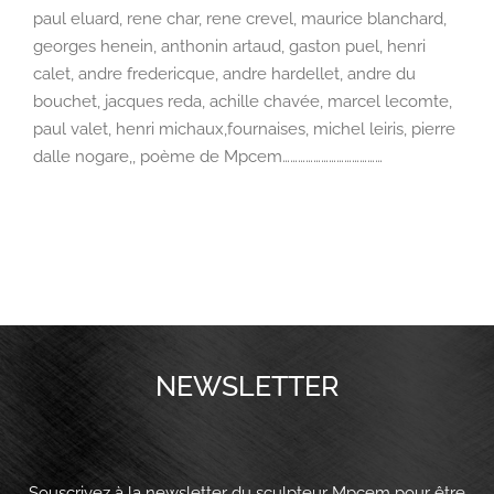
paul eluard, rene char, rene crevel, maurice blanchard,
georges henein, anthonin artaud, gaston puel, henri
calet, andre fredericque, andre hardellet, andre du
bouchet, jacques reda, achille chavée, marcel lecomte,
paul valet, henri michaux,fournaises, michel leiris, pierre
dalle nogare,, poème de Mpcem…………………………………
NEWSLETTER
Souscrivez à la newsletter du sculpteur Mpcem pour être