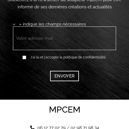
informé de ses dernières créations et actualités
«
» indique les champs nécessaires
*
E-
mail
*
RGPD
J'ai lu et j'accepte la politique de confidentialité.
*
CAPTCHA
MPCEM
06 12 77 02 79
/
02 98 71 98 34