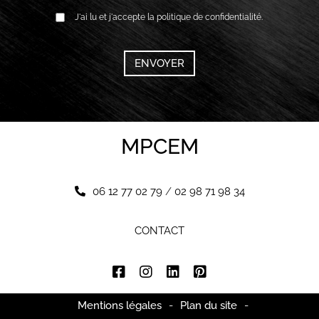
RGPD
J'ai lu et j'accepte la politique de confidentialité.
*
CAPTCHA
MPCEM
06 12 77 02 79
/
02 98 71 98 34
CONTACT
Mentions légales
-
Plan du site
-