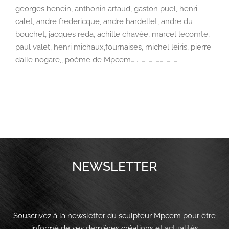
georges henein, anthonin artaud, gaston puel, henri
calet, andre fredericque, andre hardellet, andre du
bouchet, jacques reda, achille chavée, marcel lecomte,
paul valet, henri michaux,fournaises, michel leiris, pierre
dalle nogare,, poème de Mpcem…………………………………
NEWSLETTER
Souscrivez à la newsletter du sculpteur Mpcem pour être
informé de ses dernières créations et actualités