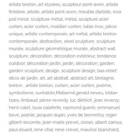
artiste breton, art élysées, sculpteur pont-aven, artiste
finistere, artiste, artiste pont-aven, meuble d’artiste, inox
poli miroir, sculpture métal, métal, sculpture acier
corten, acier corten, mobilier corten, table inox, pièce
unique, artiste contemporain, art métal, artiste breton
contemporain, abstraction, steel sculpture, sculpture
murale, sculpture géométrique murale, abstract wall
sculpture, décoration, décoration extérieur, tendance
outdoor, décoration jardin, jardin, décoration, garden,
garden sculpture, design, sculpture design, bas-relief,
déco de jardin, art, art abstrait, abstract art, bretagne,
breton , artiste breton, corten, acier corten, poème,
symbolisme, suréaliste,Mallarmé,gerald neveu, tristan
tzara, rimbaud, pierre reverdy, luc dietrich, jean reverzy;
henri calet, louis calaferte, raymond guerin, emmanuel
bove, poésie, jacques dupin, yves de bonnefoy, roger
gilbert-lecomte, jean-marie prevel, cioran, albert camus,
paul eluard, rene char, rene crevel, maurice blanchard,