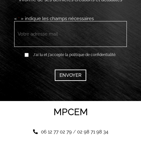
«
» indique les champs nécessaires
*
E-
mail
*
RGPD
J'ai lu et j'accepte la politique de confidentialité.
*
CAPTCHA
MPCEM
06 12 77 02 79
/
02 98 71 98 34