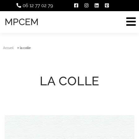
06 12 77 02 79
MPCEM
Accueil
la colle
LA COLLE