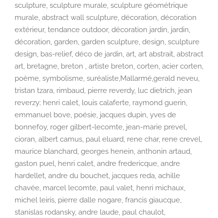
sculpture, sculpture murale, sculpture géométrique
murale, abstract wall sculpture, décoration, décoration
extérieur, tendance outdoor, décoration jardin, jardin,
décoration, garden, garden sculpture, design, sculpture
design, bas-relief, déco de jardin, art, art abstrait, abstract
art, bretagne, breton , artiste breton, corten, acier corten,
poème, symbolisme, suréaliste,Mallarmé,gerald neveu,
tristan tzara, rimbaud, pierre reverdy, luc dietrich, jean
reverzy; henri calet, louis calaferte, raymond guerin,
emmanuel bove, poésie, jacques dupin, yves de
bonnefoy, roger gilbert-lecomte, jean-marie prevel,
cioran, albert camus, paul eluard, rene char, rene crevel,
maurice blanchard, georges henein, anthonin artaud,
gaston puel, henri calet, andre fredericque, andre
hardellet, andre du bouchet, jacques reda, achille
chavée, marcel lecomte, paul valet, henri michaux,
michel leiris, pierre dalle nogare, francis giaucque,
stanislas rodansky, andre laude, paul chaulot,