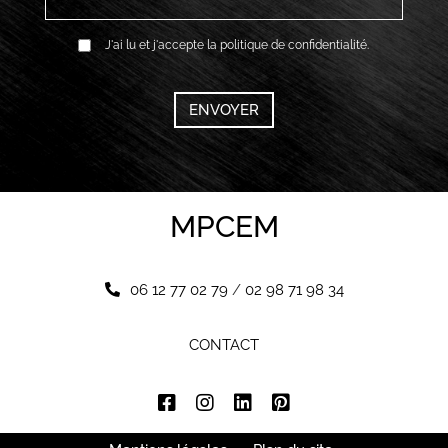
RGPD
J'ai lu et j'accepte la politique de confidentialité.
*
CAPTCHA
MPCEM
06 12 77 02 79
/
02 98 71 98 34
CONTACT