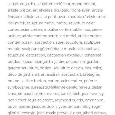
sculpture jardin, sculpture extérieur, monumental,
artiste breton, art élysées, sculpteur pont-aven, artiste
finistere, artiste, artiste pont-aven, meuble d’artiste, inox
poli miroir, sculpture métal, métal, sculpture acier
corten, acier corten, mobilier corten, table inox, pièce
unique, artiste contemporain, art métal, artiste breton
contemporain, abstraction, steel sculpture, sculpture
murale, sculpture géométrique murale, abstract wall
sculpture, décoration, décoration extérieur, tendance
outdoor, décoration jardin, jardin, décoration, garden,
garden sculpture, design, sculpture design, bas-relief,
déco de jardin, art, art abstrait, abstract art, bretagne,
breton , artiste breton, corten, acier corten, poème,
symbolisme, suréaliste,Mallarmé,gerald neveu, tristan
tzara, rimbaud, pierre reverdy, luc dietrich, jean reverzy;
henri calet, louis calaferte, raymond guerin, emmanuel
bove, poésie, jacques dupin, yves de bonnefoy, roger
gilbert-lecomte, jean-marie prevel, cioran, albert camus,