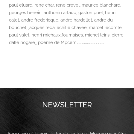
paul eluard, rene char, rene crevel, maurice blanchard,
georges henein, anthonin artaud, gaston puel, henri
calet, andre fredericque, andre hardellet, andre du
bouchet, jacques reda, achille chavée, marcel lecomte,
paul valet, henri michaux,fournaises, michel leiris, pierre
dalle nogare,, poème de Mpcem…………………………………
NEWSLETTER
Souscrivez à la newsletter du sculpteur Mpcem pour être