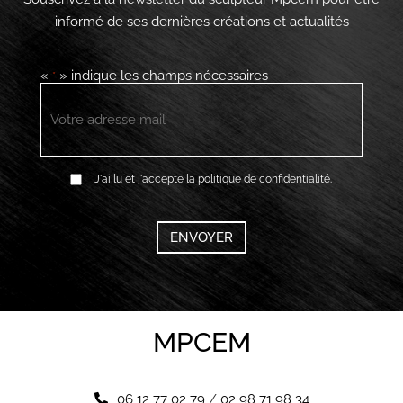
informé de ses dernières créations et actualités
«
» indique les champs nécessaires
*
E-
mail
*
RGPD
J'ai lu et j'accepte la politique de confidentialité.
*
CAPTCHA
MPCEM
06 12 77 02 79
/
02 98 71 98 34