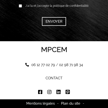
RGPD
J'ai lu et j'accepte la politique de confidentialité.
*
CAPTCHA
MPCEM
06 12 77 02 79
/
02 98 71 98 34
CONTACT
Mentions légales
-
Plan du site
-