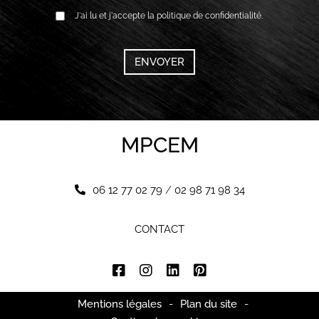
RGPD
J'ai lu et j'accepte la politique de confidentialité.
*
CAPTCHA
MPCEM
06 12 77 02 79
/
02 98 71 98 34
CONTACT
Mentions légales
-
Plan du site
-