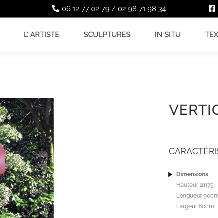
06 12 77 02 79
/
02 98 71 98 34
L’ ARTISTE
SCULPTURES
IN SITU
TE
VERTI
CARACTÉRI
Dimensions
Hauteur 1m75
Longueur 90c
Largeur 60cm