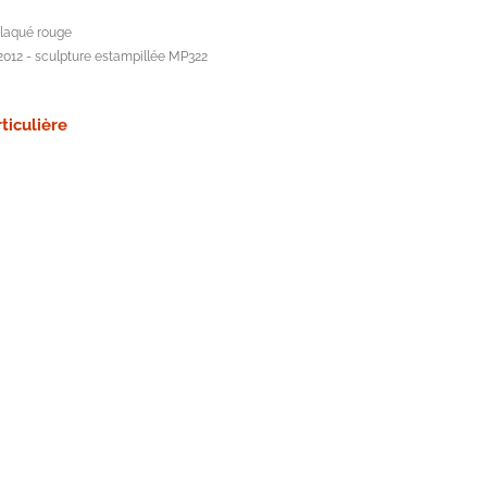
 laqué rouge
2012 - sculpture estampillée MP322
ticulière