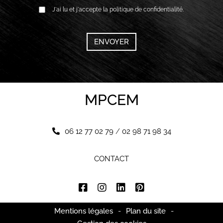
RGPD
J'ai lu et j'accepte la politique de confidentialité.
*
CAPTCHA
MPCEM
06 12 77 02 79
/
02 98 71 98 34
CONTACT
Mentions légales
-
Plan du site
-