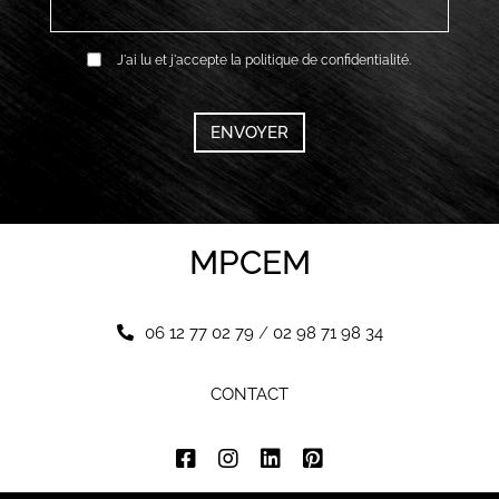
RGPD
J'ai lu et j'accepte la politique de confidentialité.
*
CAPTCHA
MPCEM
06 12 77 02 79
/
02 98 71 98 34
CONTACT