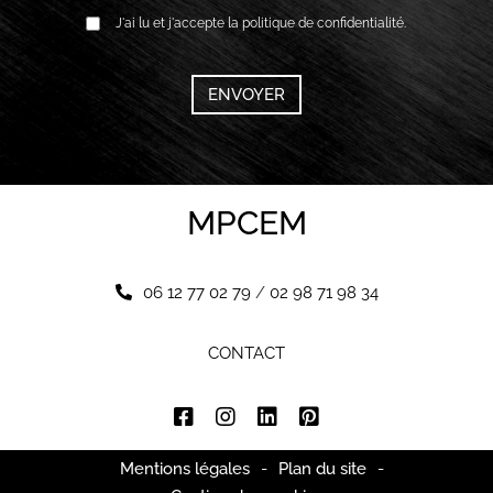
RGPD
J'ai lu et j'accepte la politique de confidentialité.
*
CAPTCHA
MPCEM
06 12 77 02 79
/
02 98 71 98 34
CONTACT
Mentions légales
-
Plan du site
-