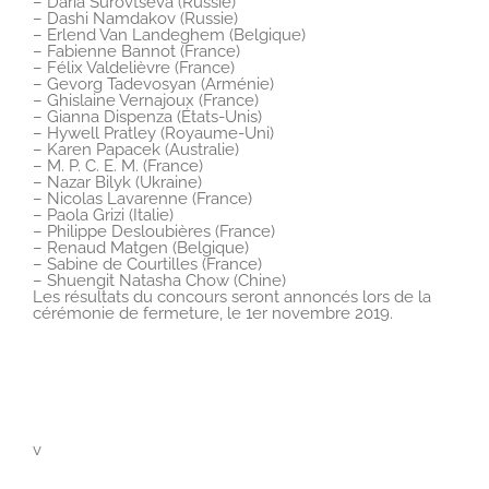
– Daria Surovtseva (Russie)
– Dashi Namdakov (Russie)
– Erlend Van Landeghem (Belgique)
– Fabienne Bannot (France)
– Félix Valdelièvre (France)
– Gevorg Tadevosyan (Arménie)
– Ghislaine Vernajoux (France)
– Gianna Dispenza (États-Unis)
– Hywell Pratley (Royaume-Uni)
– Karen Papacek (Australie)
– M. P. C. E. M. (France)
– Nazar Bilyk (Ukraine)
– Nicolas Lavarenne (France)
– Paola Grizi (Italie)
– Philippe Desloubières (France)
– Renaud Matgen (Belgique)
– Sabine de Courtilles (France)
– Shuengit Natasha Chow (Chine)
Les résultats du concours seront annoncés lors de la
cérémonie de fermeture, le 1er novembre 2019.
v