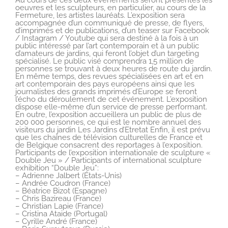
Au cours de ces deux événements seront présentés les
oeuvres et les sculpteurs, en particulier, au cours de la
Fermeture, les artistes lauréats. L’exposition sera
accompagnée d’un communiqué de presse, de flyers,
d’imprimés et de publications, d’un teaser sur Facebook
/ Instagram / Youtube qui sera destiné à la fois à un
public intéressé par l’art contemporain et à un public
d’amateurs de jardins, qui feront l’objet d’un targeting
spécialisé. Le public visé comprendra 1,5 million de
personnes se trouvant à deux heures de route du jardin.
En même temps, des revues spécialisées en art et en
art contemporain des pays européens ainsi que les
journalistes des grands imprimés d’Europe se feront
l’écho du déroulement de cet événement. L’exposition
dispose elle-même d’un service de presse performant.
En outre, l’exposition accueillera un public de plus de
200 000 personnes, ce qui est le nombre annuel des
visiteurs du jardin Les Jardins d’Etretat Enfin, il est prévu
que les chaînes de télévision culturelles de France et
de Belgique consacrent des reportages à l’exposition.
Participants de l’exposition internationale de sculpture «
Double Jeu » / Participants of international sculpture
exhibition “Double Jeu”:
– Adrienne Jalbert (États-Unis)
– Andrée Coudron (France)
– Béatrice Bizot (Espagne)
– Chris Bazireau (France)
– Christian Lapie (France)
– Cristina Ataide (Portugal)
– Cyrille André (France)