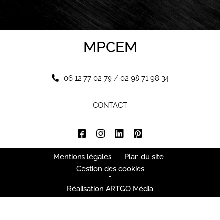
MPCEM
06 12 77 02 79
/
02 98 71 98 34
CONTACT
Mentions légales
-
Plan du site
-
Gestion des cookies
-
Réalisation ARTGO Média