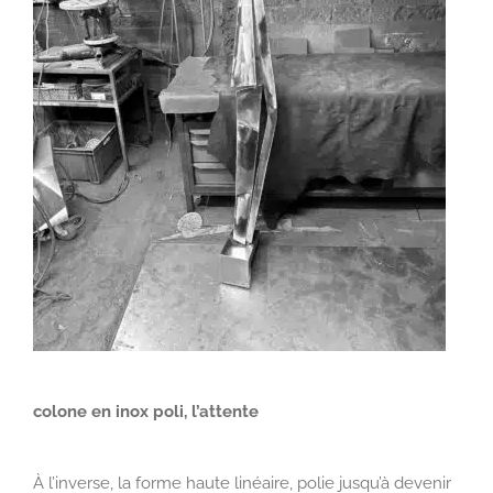
colone en inox poli, l’attente
À l’inverse, la
forme haute linéaire
, polie jusqu’à devenir